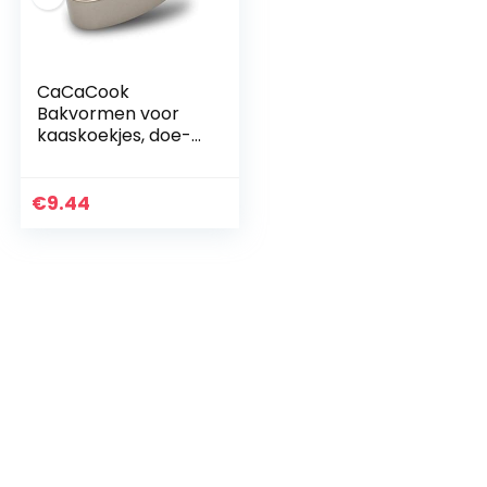
CaCaCook
Bakvormen voor
kaaskoekjes, doe-
het-zelf ovale
taartvorm,
muffinvorm, non-
€
9.44
stick brood en loaf
pan…