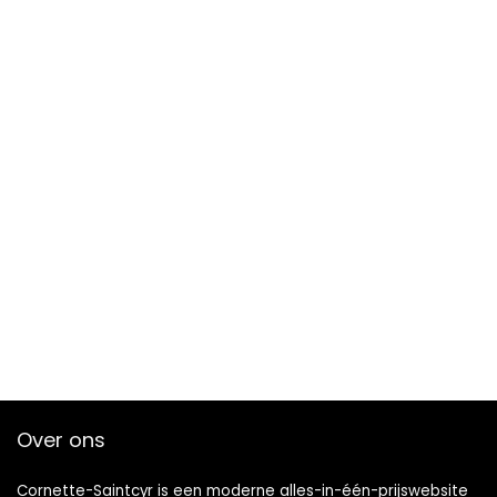
Over ons
Cornette-Saintcyr is een moderne alles-in-één-prijswebsite