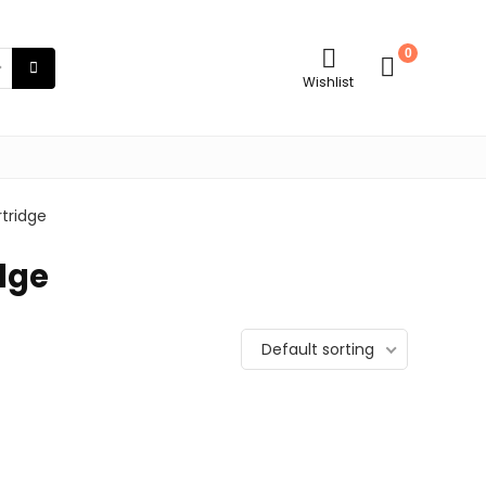
0
Wishlist
tridge
dge
Default sorting