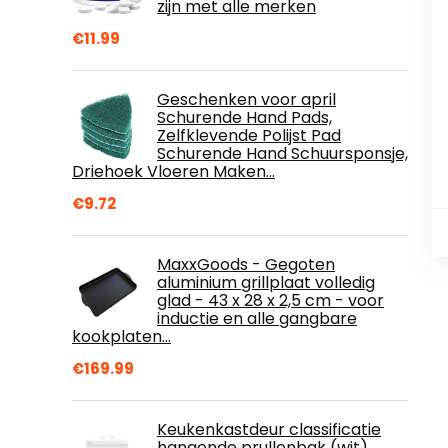
zijn met alle merken
€
11.99
Geschenken voor april
Schurende Hand Pads,
Zelfklevende Polijst Pad
Schurende Hand Schuursponsje,
Driehoek Vloeren Maken…
€
9.72
MaxxGoods - Gegoten
aluminium grillplaat volledig
glad - 43 x 28 x 2,5 cm - voor
inductie en alle gangbare
kookplaten…
€
169.99
Keukenkastdeur classificatie
hangende prullenbak (wit)