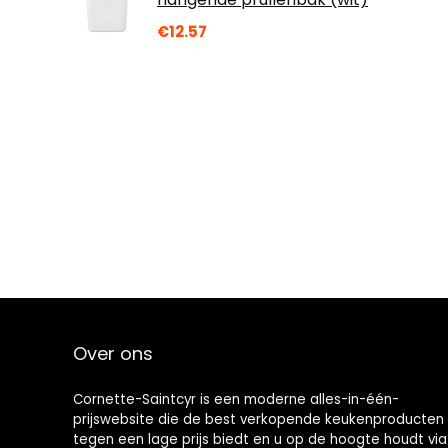
€
12.57
Over ons
Cornette-Saintcyr is een moderne alles-in-één-
prijswebsite die de best verkopende keukenproducten
tegen een lage prijs biedt en u op de hoogte houdt via