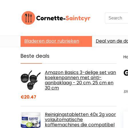
Search
for:
Bladeren door rubrieken
Deal van de d
Beste deals
H
Amazon Basics 3-delige set van
koekenpannen met anti-
aanbaklaag - 20 cm, 25 cm en
30 cm
Sh
€
20.47
Reinigingstabletten 40x 2g voor
volautomatische
koffiemachines die compatibel