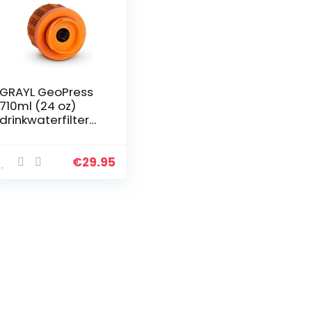
GRAYL GeoPress
710ml (24 oz)
drinkwaterfilter
vervangingsfilter
– waterfilter voor
outdoor
€
29.95
wandelen,
kamperen,
survival…