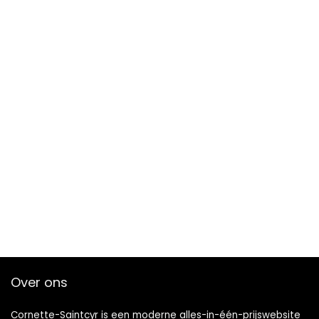
Over ons
Cornette-Saintcyr is een moderne alles-in-één-prijswebsite