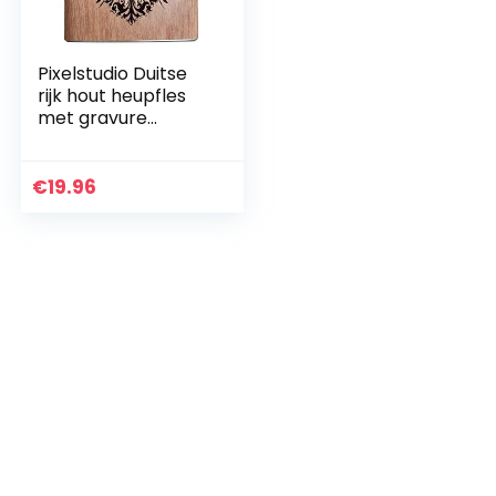
Pixelstudio Duitse
rijk hout heupfles
met gravure
rijksadler keizerrijk
Duitsland keizer
wapen adelaar
€
19.96