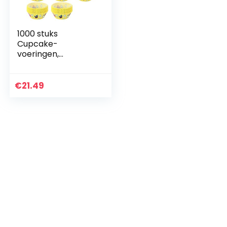
1000 stuks
Cupcake-
voeringen,
wegwerpdocumen
t bekers
Standaardformaat
€
21.49
bakbenodigdheden