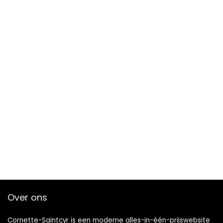
Over ons
Cornette-Saintcyr is een moderne alles-in-één-prijswebsite