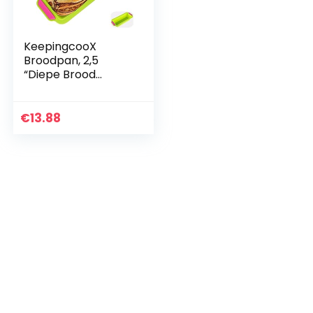
KeepingcooX
Broodpan, 2,5
“Diepe Brood
Broodvorm
Siliconen Anti-
aanbak Bakplaat
€
13.88
Rechthoek Cake
Bakvormen Set,
Intern 22 x 10 cm
(9” x 4 “)