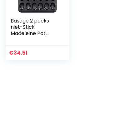
Basage 2 packs
niet-Stick
Madeleine Pot,
bakvorm 12 met
Shell Cake
Bakplaat
€
34.51
Chocolade Non-
Stick Bakplaat,
Gebruikt voor…