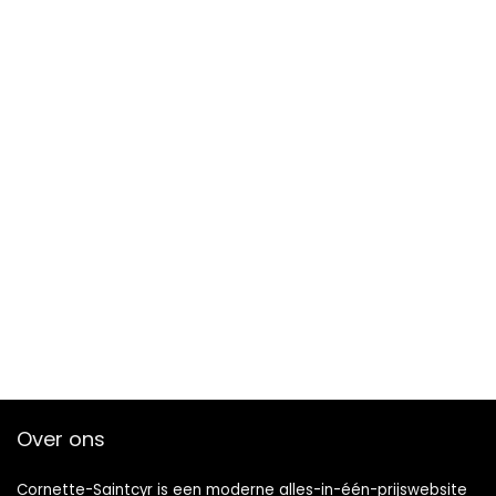
Over ons
Cornette-Saintcyr is een moderne alles-in-één-prijswebsite