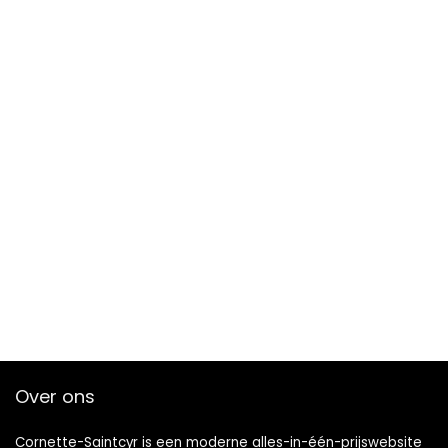
Over ons
Cornette-Saintcyr is een moderne alles-in-één-prijswebsite