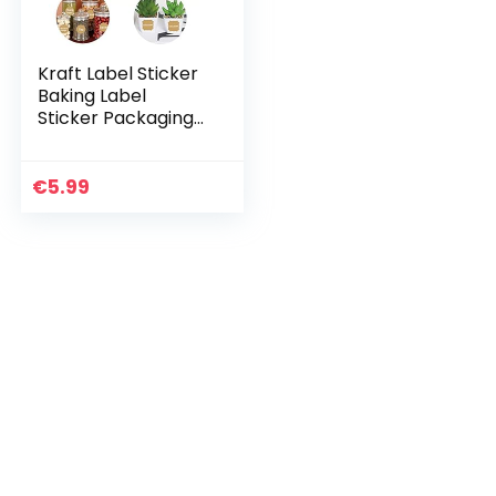
Kraft Label Sticker
Baking Label
Sticker Packaging
Sealing Sticker Jam
Stickers Gift Tag
Sticker Label
€
5.99
Sticker Bakken…