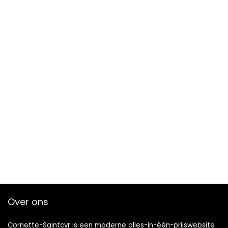
Over ons
Cornette-Saintcyr is een moderne alles-in-één-prijswebsite