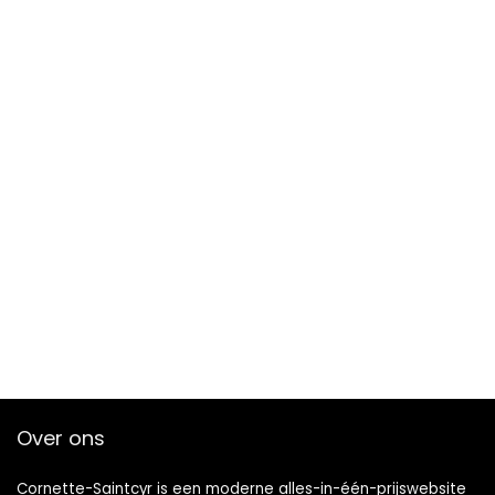
Over ons
Cornette-Saintcyr is een moderne alles-in-één-prijswebsite