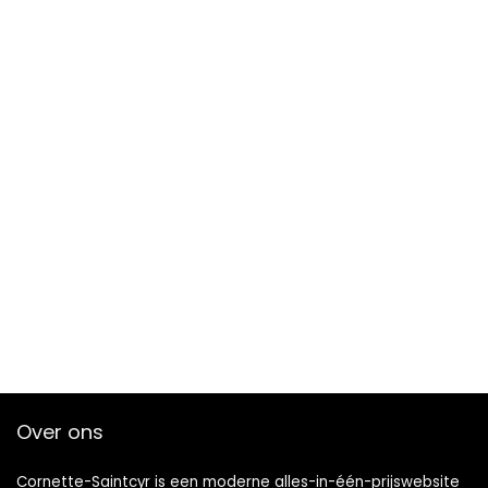
Over ons
Cornette-Saintcyr is een moderne alles-in-één-prijswebsite