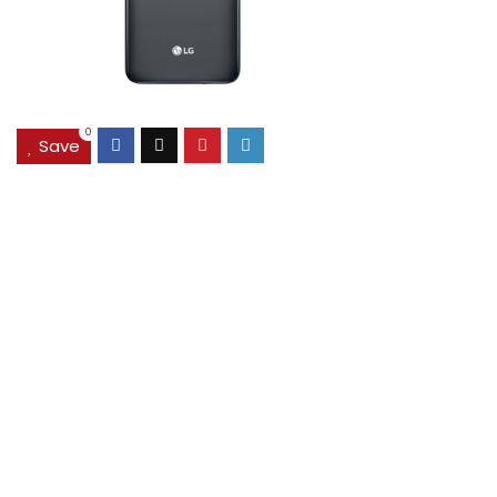
0
Save