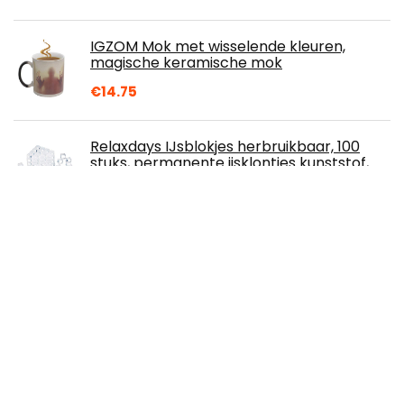
IGZOM Mok met wisselende kleuren,
magische keramische mok
€
14.75
Relaxdays IJsblokjes herbruikbaar, 100
stuks, permanente ijsklontjes kunststof,
dranken koelen, feestijsblokjes…
€
13.91
RAW 19399 Rolling Tray - Draaibare lade,
18/10 staal
€
8.59
Siemens, geïsoleerde melkbeker voor
espressomachine, dubbelwandig, 0,5 liter,
roestvrij staal, TZ80009N