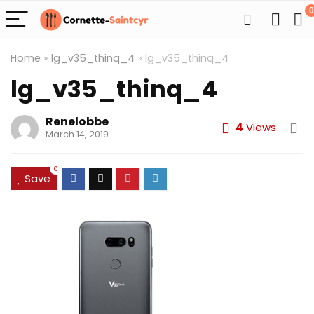
0
Home
»
lg_v35_thinq_4
»
lg_v35_thinq_4
lg_v35_thinq_4
Renelobbe
4
Views
March 14, 2019
0
Save