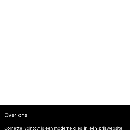
Over ons
Cornette-Saintcyr is een moderne alles-in-één-prijswebsite