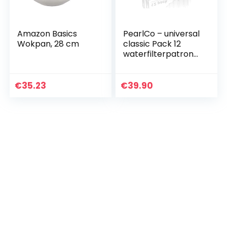
Amazon Basics
PearlCo – universal
Wokpan, 28 cm
classic Pack 12
waterfilterpatrone
n – past bij Brita
Classic
€
35.23
€
39.90