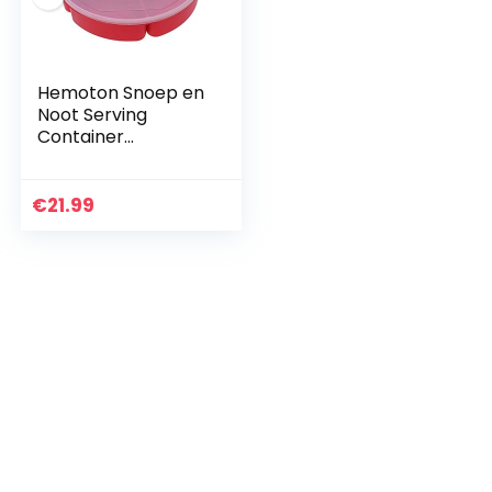
Hemoton Snoep en
Noot Serving
Container
Voorgerecht Lade
Met Deksel
Compartiment
€
21.99
Ronde Plastic
Voedsel Opslag
Lunch…