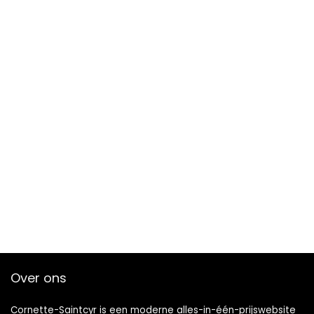
Over ons
Cornette-Saintcyr is een moderne alles-in-één-prijswebsite