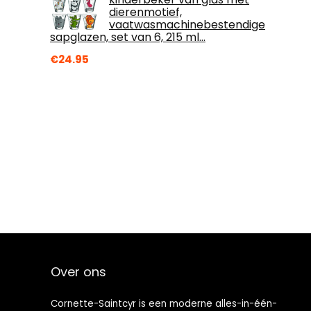
dierenmotief,
vaatwasmachinebestendige
sapglazen, set van 6, 215 ml…
€
24.95
Over ons
Cornette-Saintcyr is een moderne alles-in-één-