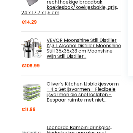
rechthoekige braadbak
koekjesbak/koekjesbakje, grijs,
24 x 17,7 x 1,5 cm
€
14.29
VEVOR Moonshine Still Distiller
12,3 L Alcohol Distiller Moonshine
Still 35x35x33 cm Moonshine
Wijn Still Distiller…
€
105.99
Oliver's Kitchen IJsblokjesvorm
- 4 x Set ijsvormen - Flexibele
ijsvormen die snel loslaten -
Bespaar ruimte met niet…
€
11.99
Leonardo Bambini drinkglas,
kinderbeker van glas met