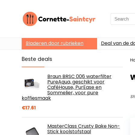
Search
for:
Bladeren door rubrieken
Deal van de d
Beste deals
H
w
Braun BRSC 006 waterfilter
PureAqua, geschikt voor
CaféHouse, PurEase en
Sommelier, voor pure
Sh
koffiesmaak
€
17.61
MasterClass Crusty Bake Non-
Stick koolstofstaal