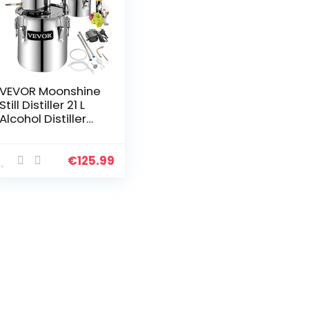
VEVOR Moonshine
Still Distiller 21 L
Alcohol Distiller
Moonshine Still 40
x 40 x 37 cm
Moonshine Wijn
€
125.99
Still Distiller…