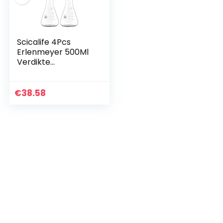
Scicalife 4Pcs
Erlenmeyer 500Ml
Verdikte
Borosilicaatglas
Smalle Mond Fles
Erlenmeyer Air
€
38.58
Planter Bol Voor
Laboratorium…