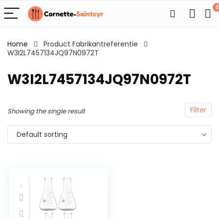
0
Home
Product Fabrikantreferentie
W3I2L7457134JQ97N0972T
W3I2L7457134JQ97N0972T
Filter
Showing the single result
Default sorting