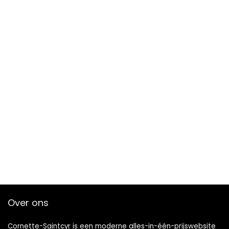
Over ons
Cornette-Saintcyr is een moderne alles-in-één-prijswebsite