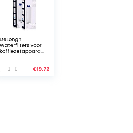
DeLonghi
Waterfilters voor
koffiezetapparat
en, geschikt voor
ECAM, ESAM, ETAM,
BCO, EC…
€
19.72