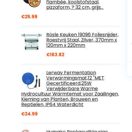
flambée, koolstofstaal,
pizzaform, ? 32 cm, grijs…
€
25.99
Rösle Keuken 19096 Foliesnijder,
Roestvrij Staal, Zilver, 370mm x
120mm x 220mm
€
163.82
Lerway Fermentation
Verwarmingsmat,12 "MET
Gecertificeerd,25W
Verwijderbare Warme
Hydrocultuur Warmtemat voor Zaailingen,
Kieming van Planten, Brouwen en
Reptielen, IP64 Waterdicht
€
24.99
Humairc Roségoudkleurige