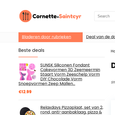
Search
for:
Bladeren door rubrieken
Deal van de d
Beste deals
H
SUNSK Siliconen Fondant
Cakevormen 3D Zeemeermin
Staart Vorm Zeeschelp Vorm
DIY Chocolade Vorm
Sh
Snoepvormen Zeep Mallen…
€
12.99
Relaxdays Pizzaplaat, set van 2,
rond, anti-aanbaklaag, pizza &