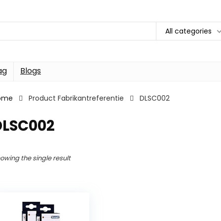
All categories
ag
Blogs
ome
Product Fabrikantreferentie
DLSC002
DLSC002
owing the single result