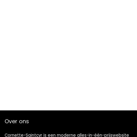
Over ons
Cornette-Saintcyr is een moderne alles-in-één-prijswebsite