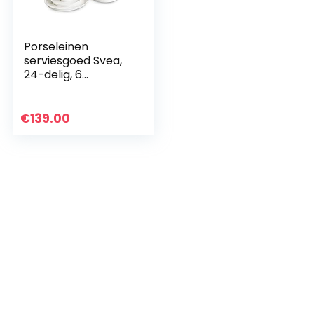
Porseleinen
serviesgoed Svea,
24-delig, 6
personen, fijne
bone china,
modern
€
139.00
Scandinavisch
design voor
stijlbewuste…