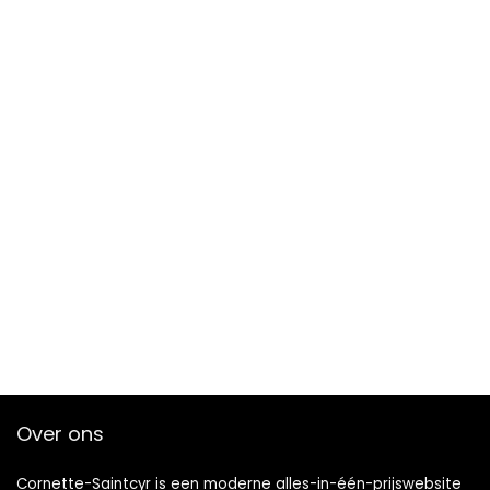
Over ons
Cornette-Saintcyr is een moderne alles-in-één-prijswebsite