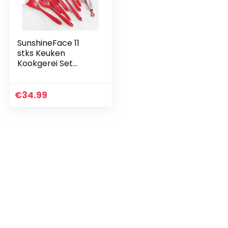
SunshineFace 11
stks Keuken
Kookgerei Set
Siliconen Non-Stick
Hittebestendige
Kookgerei
€
34.99