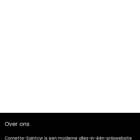
Over ons
Cornette-Saintcyr is een moderne alles-in-één-prijswebsite