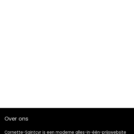
Over ons
Cornette-Saintcyr is een moderne alles-in-één-prijswebsite