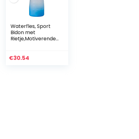
Waterfles, Sport
Bidon met
Rietje,Motiverende
Tijdmarkeringen,BP
A-
vrij,Waterdicht,2l,W
€
30.54
aterfles van 3,8
Liter Voor…