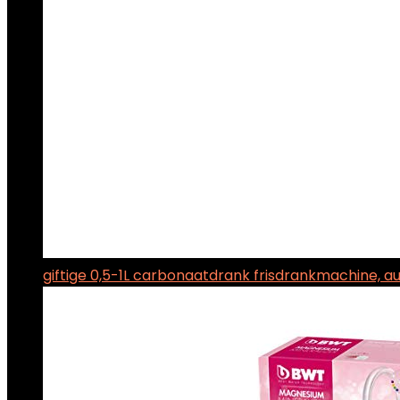
giftige 0,5-1L carbonaatdrank frisdrankmachine, 