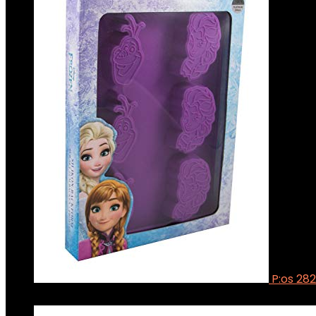
P:os 282
€
26.54