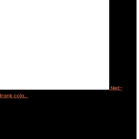
Niet-
drank cola…
€
146.48