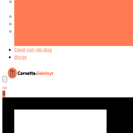
Opbergen and ordenen in de
keuken
Serviesgoed
Thuis brouwen and wijn maken
Waterkoelers, filters and
patronen
Deal van de dag
Blogs
0
Beste deals