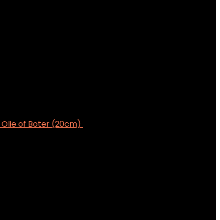
 Olie of Boter (20cm)
€
21.99