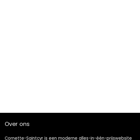
Over ons
Cornette-Saintcyr is een moderne alles-in-één-prijswebsite