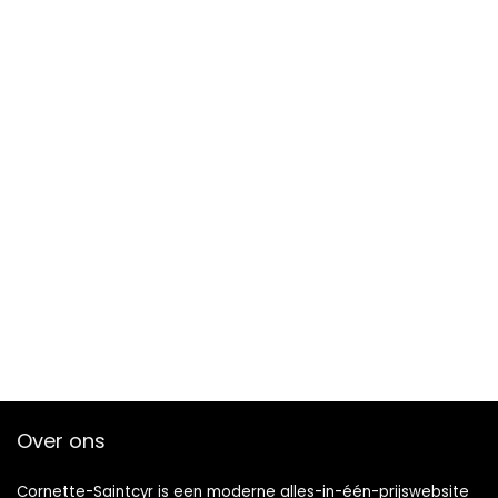
Over ons
Cornette-Saintcyr is een moderne alles-in-één-prijswebsite