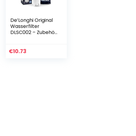
De’Longhi Original
Wasserfilter
DLSC002 – Zubehör
für De’Longhi
Kaffeevollautomat
en mit Wasserfilter,
€
10.73
Pflege und Schutz…