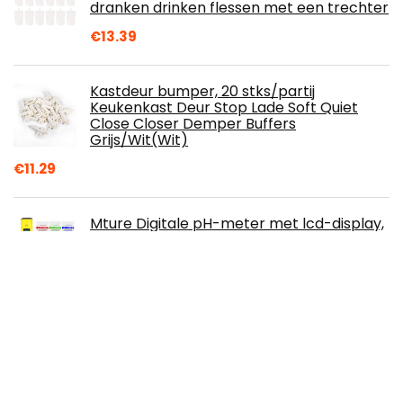
dranken drinken flessen met een trechter
€
13.39
Kastdeur bumper, 20 stks/partij
Keukenkast Deur Stop Lade Soft Quiet
Close Closer Demper Buffers
Grijs/Wit(Wit)
€
11.29
Mture Digitale pH-meter met lcd-display,
ATC-waterkwaliteitstester voor
drinkwater, hydrocultuur, aquarium en…
€
21.99
Syphon Tube Filter Brouwen Bier Sifon
Filter Zachte Buis Herbruikbare Wijn
Maken Tool 2 Meter
€
10.66