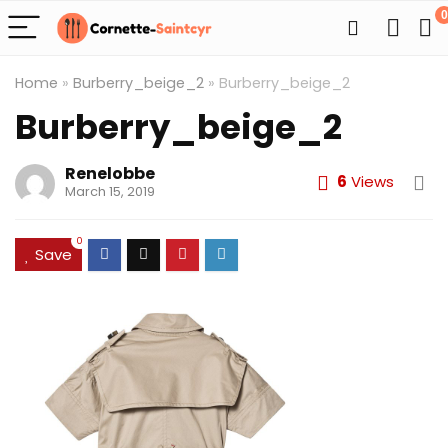
0
Home
»
Burberry_beige_2
»
Burberry_beige_2
Burberry_beige_2
Renelobbe
6
Views
March 15, 2019
0
Save