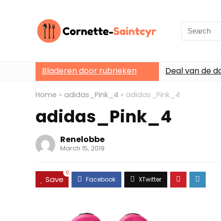
Search
for:
Bladeren door rubrieken
Deal van de d
Home
»
adidas_Pink_4
»
adidas_Pink_4
adidas_Pink_4
Renelobbe
March 15, 2019
0
Save