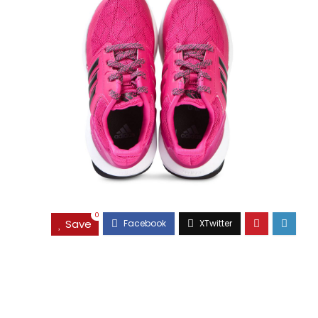
0
Save