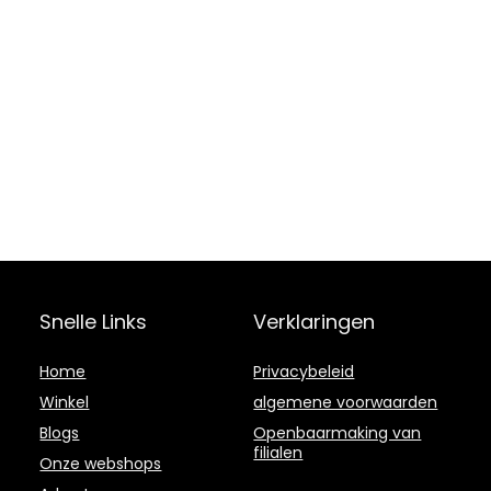
Snelle Links
Verklaringen
Home
Privacybeleid
Winkel
algemene voorwaarden
Blogs
Openbaarmaking van
filialen
Onze webshops