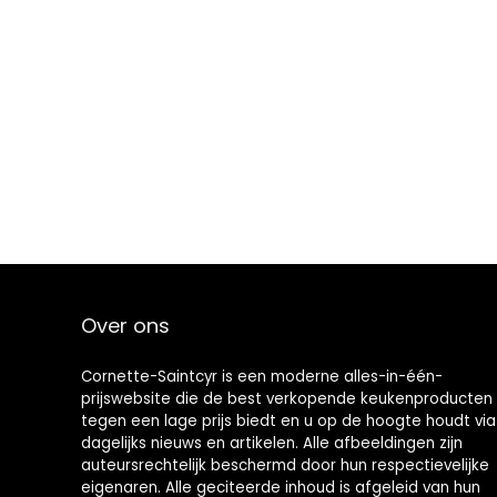
Over ons
Cornette-Saintcyr is een moderne alles-in-één-
prijswebsite die de best verkopende keukenproducten
tegen een lage prijs biedt en u op de hoogte houdt via
dagelijks nieuws en artikelen. Alle afbeeldingen zijn
auteursrechtelijk beschermd door hun respectievelijke
eigenaren. Alle geciteerde inhoud is afgeleid van hun