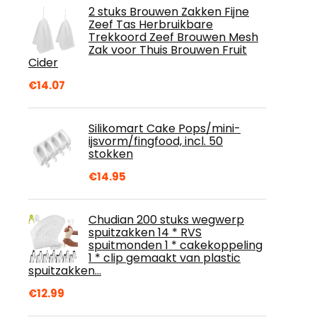
2 stuks Brouwen Zakken Fijne
Zeef Tas Herbruikbare
Trekkoord Zeef Brouwen Mesh
Zak voor Thuis Brouwen Fruit
Cider
€
14.07
Silikomart Cake Pops/mini-
ijsvorm/fingfood, incl. 50
stokken
€
14.95
Chudian 200 stuks wegwerp
spuitzakken 14 * RVS
spuitmonden 1 * cakekoppeling
1 * clip gemaakt van plastic
spuitzakken…
€
12.99